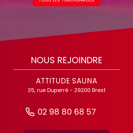
NOUS REJOINDRE
ATTITUDE SAUNA
35, rue Duperré - 29200 Brest
02 98 80 68 57