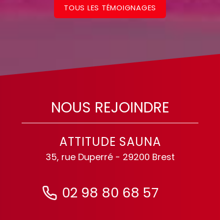
TOUS LES TÉMOIGNAGES
NOUS REJOINDRE
ATTITUDE SAUNA
35, rue Duperré - 29200 Brest
02 98 80 68 57