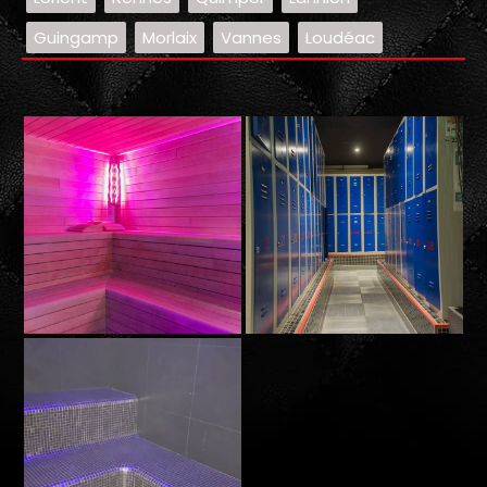
Guingamp
Morlaix
Vannes
Loudéac